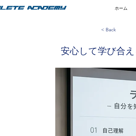
ホーム
< Back
安心して学び合え